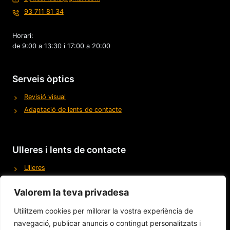
93 711 81 34
Horari:
de 9:00 a 13:30 i 17:00 a 20:00
Serveis òptics
Revisió visual
Adaptació de lents de contacte
Ulleres i lents de contacte
Ulleres
Ulleres de Sol
Valorem la teva privadesa
Lents de contacte
Utilitzem cookies per millorar la vostra experiència de
navegació, publicar anuncis o contingut personalitzats i