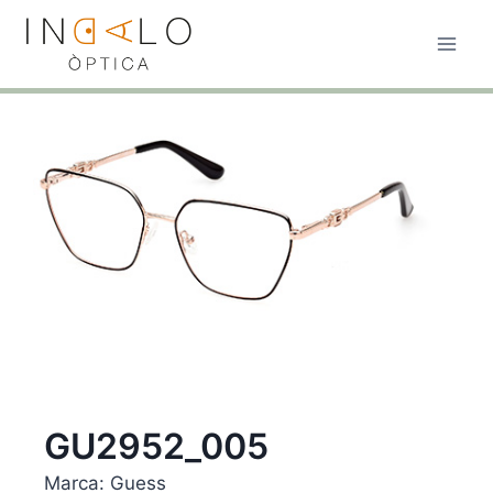
Vés
al
contingut
GU2952_005
Marca:
Guess