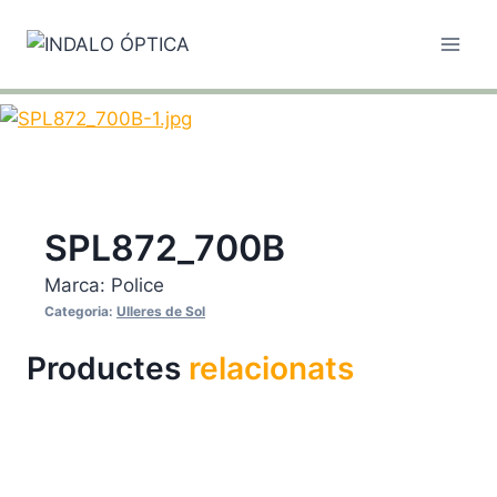
Vés
al
contingut
SPL872_700B
Marca:
Police
Categoria:
Ulleres de Sol
Productes
relacionats