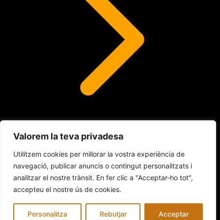
Valorem la teva privadesa
Lents de contacte
Utilitzem cookies per millorar la vostra experiència de
navegació, publicar anuncis o contingut personalitzats i
analitzar el nostre trànsit. En fer clic a "Acceptar-ho tot",
© 2026 INDALO ÓPTICA
accepteu el nostre ús de cookies.
Avís legal
Política de Cookies
Política de privacitat
Personalitza
Rebutjar
Acceptar