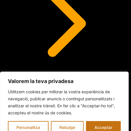
Valorem la teva privadesa
Lents de contacte
Utilitzem cookies per millorar la vostra experiència de
navegació, publicar anuncis o contingut personalitzats i
analitzar el nostre trànsit. En fer clic a "Acceptar-ho tot",
© 2026 INDALO ÓPTICA
accepteu el nostre ús de cookies.
Avís legal
Política de Cookies
Política de privacitat
Personalitza
Rebutjar
Acceptar