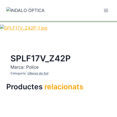
Vés
al
contingut
SPLF17V_Z42P
Marca:
Police
Categoria:
Ulleres de Sol
Productes
relacionats