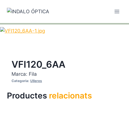
Vés
al
contingut
VFI120_6AA
Marca:
Fila
Categoria:
Ulleres
Productes
relacionats