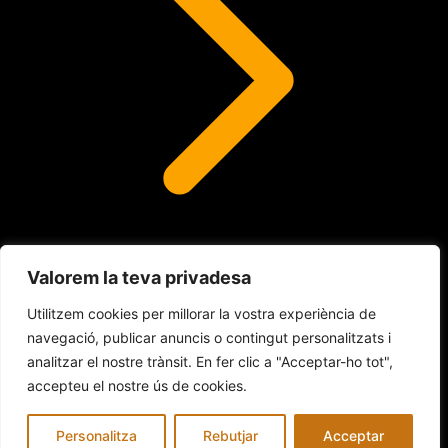
Valorem la teva privadesa
Lents de contacte
Utilitzem cookies per millorar la vostra experiència de
navegació, publicar anuncis o contingut personalitzats i
analitzar el nostre trànsit. En fer clic a "Acceptar-ho tot",
© 2026 INDALO ÓPTICA
accepteu el nostre ús de cookies.
Avís legal
Política de Cookies
Política de privacitat
Personalitza
Rebutjar
Acceptar