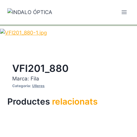
Vés
al
contingut
VFI201_880
Marca:
Fila
Categoria:
Ulleres
Productes
relacionats