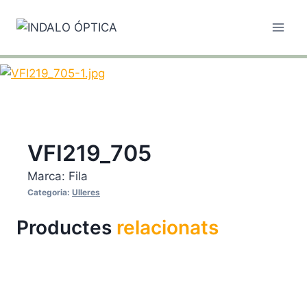
Vés
al
contingut
VFI219_705
Marca:
Fila
Categoria:
Ulleres
Productes
relacionats