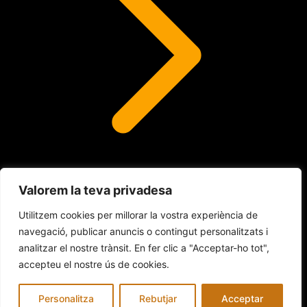
Valorem la teva privadesa
Lents de contacte
Utilitzem cookies per millorar la vostra experiència de
navegació, publicar anuncis o contingut personalitzats i
analitzar el nostre trànsit. En fer clic a "Acceptar-ho tot",
© 2026 INDALO ÓPTICA
accepteu el nostre ús de cookies.
Avís legal
Política de Cookies
Política de privacitat
Personalitza
Rebutjar
Acceptar