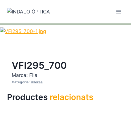
Vés
al
contingut
VFI295_700
Marca:
Fila
Categoria:
Ulleres
Productes
relacionats