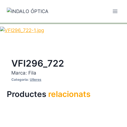
Vés
al
contingut
VFI296_722
Marca:
Fila
Categoria:
Ulleres
Productes
relacionats