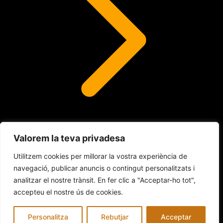
Valorem la teva privadesa
Lents de contacte
Utilitzem cookies per millorar la vostra experiència de
navegació, publicar anuncis o contingut personalitzats i
analitzar el nostre trànsit. En fer clic a "Acceptar-ho tot",
© 2026 INDALO ÓPTICA
accepteu el nostre ús de cookies.
Avís legal
Política de Cookies
Política de privacitat
Personalitza
Rebutjar
Acceptar