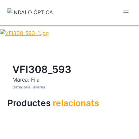
Vés
al
contingut
VFI308_593
Marca:
Fila
Categoria:
Ulleres
Productes
relacionats