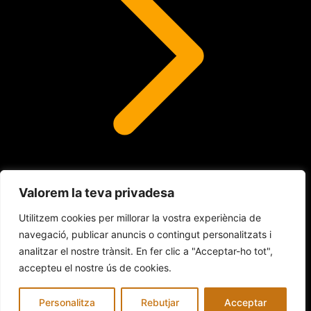
Valorem la teva privadesa
Lents de contacte
Utilitzem cookies per millorar la vostra experiència de
navegació, publicar anuncis o contingut personalitzats i
analitzar el nostre trànsit. En fer clic a "Acceptar-ho tot",
© 2026 INDALO ÓPTICA
accepteu el nostre ús de cookies.
Avís legal
Política de Cookies
Política de privacitat
Personalitza
Rebutjar
Acceptar