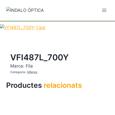
Vés
al
contingut
VFI487L_700Y
Marca:
Fila
Categoria:
Ulleres
Productes
relacionats