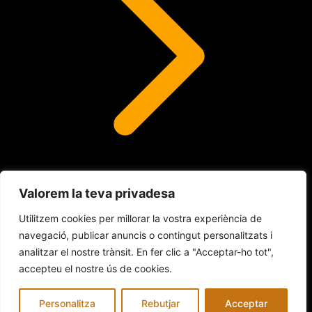
Valorem la teva privadesa
Lents de contacte
Utilitzem cookies per millorar la vostra experiència de
navegació, publicar anuncis o contingut personalitzats i
analitzar el nostre trànsit. En fer clic a "Acceptar-ho tot",
© 2026 INDALO ÓPTICA
accepteu el nostre ús de cookies.
Avís legal
Política de Cookies
Política de privacitat
Personalitza
Rebutjar
Acceptar