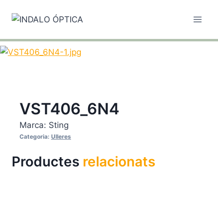
Vés
al
contingut
VST406_6N4
Marca:
Sting
Categoria:
Ulleres
Productes
relacionats