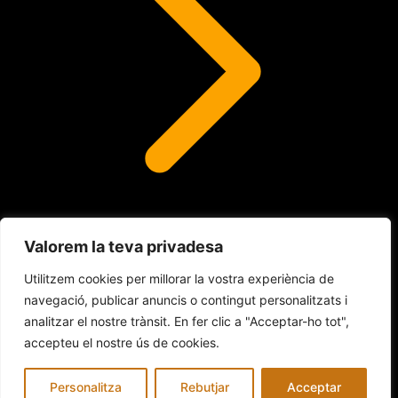
Valorem la teva privadesa
Lents de contacte
Utilitzem cookies per millorar la vostra experiència de
navegació, publicar anuncis o contingut personalitzats i
analitzar el nostre trànsit. En fer clic a "Acceptar-ho tot",
© 2026 INDALO ÓPTICA
accepteu el nostre ús de cookies.
Avís legal
Política de Cookies
Política de privacitat
Personalitza
Rebutjar
Acceptar