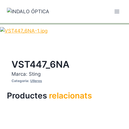
Vés
al
contingut
VST447_6NA
Marca:
Sting
Categoria:
Ulleres
Productes
relacionats