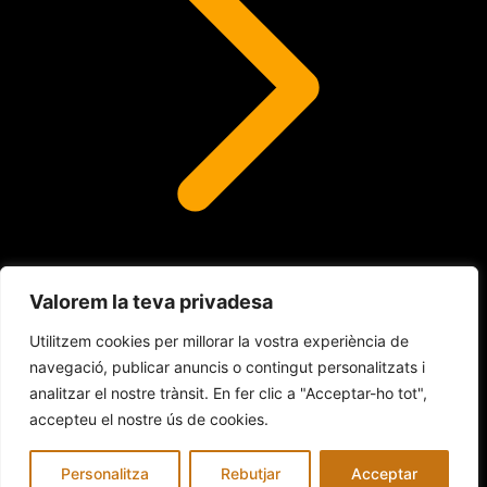
Valorem la teva privadesa
Lents de contacte
Utilitzem cookies per millorar la vostra experiència de
navegació, publicar anuncis o contingut personalitzats i
analitzar el nostre trànsit. En fer clic a "Acceptar-ho tot",
© 2026 INDALO ÓPTICA
accepteu el nostre ús de cookies.
Avís legal
Política de Cookies
Política de privacitat
Personalitza
Rebutjar
Acceptar