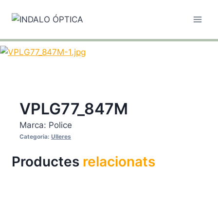
Vés
al
contingut
VPLG77_847M
Marca:
Police
Categoria:
Ulleres
Productes
relacionats